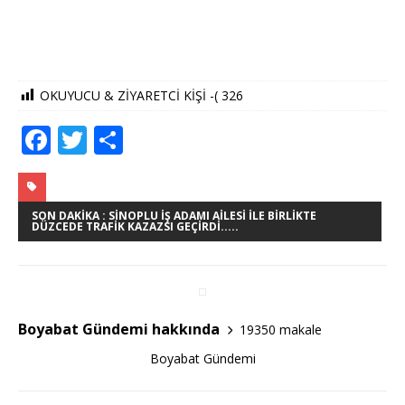
OKUYUCU & ZİYARETCİ KİŞİ -(
326
F
T
S
a
w
h
c
it
ar
e
te
e
SON DAKIKA : SINOPLU İŞ ADAMI AILESI İLE BIRLIKTE
DÜZCEDE TRAFIK KAZAZSI GEÇIRDI.....
b
r
o
o
Boyabat Gündemi hakkında
19350 makale
k
Boyabat Gündemi