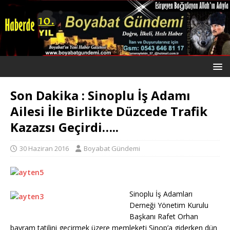
Son Dakika : Sinoplu İş Adamı
Ailesi İle Birlikte Düzcede Trafik
Kazazsı Geçirdi…..
30 Haziran 2016
Boyabat Gündemi
Sinoplu İş Adamları
Derneği Yönetim Kurulu
Başkanı Rafet Orhan
bayram tatilini geçirmek üzere memleketi Sinop’a giderken dün