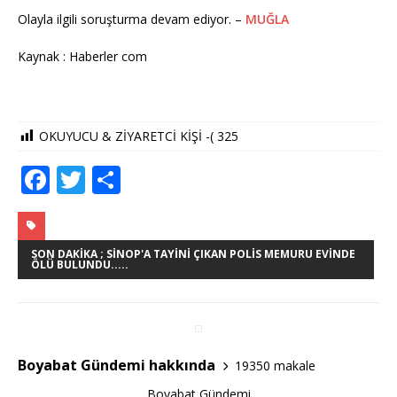
Olayla ilgili soruşturma devam ediyor. –
MUĞLA
Kaynak : Haberler com
OKUYUCU & ZİYARETCİ KİŞİ -(
325
F
T
S
a
w
h
c
it
ar
e
te
e
SON DAKIKA ; SINOP'A TAYINI ÇIKAN POLIS MEMURU EVINDE
ÖLÜ BULUNDU.....
b
r
o
o
Boyabat Gündemi hakkında
19350 makale
k
Boyabat Gündemi