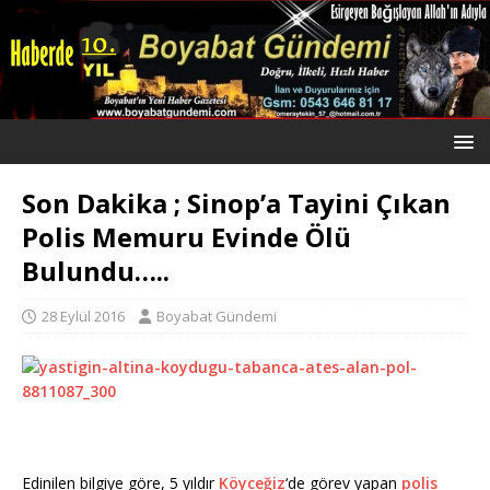
Son Dakika ; Sinop’a Tayini Çıkan
Polis Memuru Evinde Ölü
Bulundu…..
28 Eylül 2016
Boyabat Gündemi
Edinilen bilgiye göre, 5 yıldır
Köyceğiz
‘de görev yapan
polis