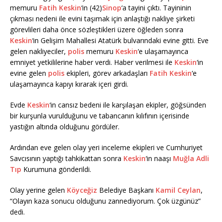
memuru
Fatih Keskin
‘in (42)
Sinop
‘a tayini çıktı. Tayininin
çıkması nedeni ile evini taşımak için anlaştığı nakliye şirketi
görevlileri daha önce sözleştikleri üzere öğleden sonra
Keskin
‘in Gelişim Mahallesi Atatürk bulvarındaki evine gitti. Eve
gelen nakliyeciler,
polis
memuru
Keskin
‘e ulaşamayınca
emniyet yetkililerine haber verdi. Haber verilmesi ile
Keskin
‘in
evine gelen
polis
ekipleri, görev arkadaşları
Fatih Keskin
‘e
ulaşamayınca kapıyı kırarak içeri girdi.
Evde
Keskin
‘in cansız bedeni ile karşılaşan ekipler, göğsünden
bir kurşunla vurulduğunu ve tabancanın kılıfının içerisinde
yastığın altında olduğunu gördüler.
Ardından eve gelen olay yeri inceleme ekipleri ve Cumhuriyet
Savcısının yaptığı tahkikattan sonra
Keskin
‘in naaşı
Muğla
Adli
Tıp
Kurumuna gönderildi.
Olay yerine gelen
Köyceğiz
Belediye Başkanı
Kamil Ceylan
,
“Olayın kaza sonucu olduğunu zannediyorum. Çok üzgünüz”
dedi.