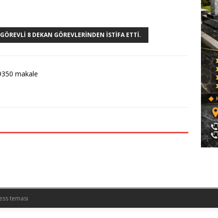
 GÖREVLI 8 DEKAN GÖREVLERINDEN ISTIFA ETTI.
9350 makale
ess teması