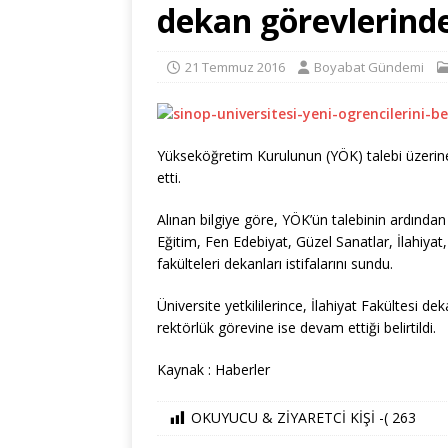
dekan görevlerinden
21 Temmuz 2016
Boyabat Gündemi
Yükseköğretim Kurulunun (YÖK) talebi üzerine,
etti.
Alınan bilgiye göre, YÖK’ün talebinin ardından 
Eğitim, Fen Edebiyat, Güzel Sanatlar, İlahiyat
fakülteleri dekanları istifalarını sundu.
Üniversite yetkililerince, İlahiyat Fakültesi de
rektörlük görevine ise devam ettiği belirtildi.
Kaynak : Haberler
OKUYUCU & ZİYARETCİ KİŞİ -(
263