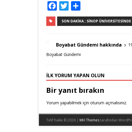
F
T
S
a
w
h
c
it
ar
SON DAKIKA ; SINOP ÜNIVERSITESINDE
e
te
e
b
r
Boyabat Gündemi hakkında
1
o
Boyabat Gündemi
o
k
İLK YORUM YAPAN OLUN
Bir yanıt bırakın
Yorum yapabilmek için
oturum açmalısınız
.
Telif hakkı © 2026 |
MH Themes
tarafından WordPr