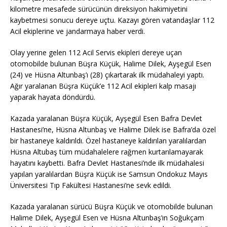
kilometre mesafede sürücünün direksiyon hakimiyetini
kaybetmesi sonucu dereye uçtu. Kazayı gören vatandaşlar 112
Acil ekiplerine ve jandarmaya haber verdi.
Olay yerine gelen 112 Acil Servis ekipleri dereye uçan
otomobilde bulunan Büşra Küçük, Halime Dilek, Ayşegül Esen
(24) ve Hüsna Altunbaş’ı (28) çıkartarak ilk müdahaleyi yaptı.
Ağır yaralanan Büşra Küçük’e 112 Acil ekipleri kalp masajı
yaparak hayata döndürdü.
Kazada yaralanan Büşra Küçük, Ayşegül Esen Bafra Devlet
Hastanesi’ne, Hüsna Altunbaş ve Halime Dilek ise Bafra’da özel
bir hastaneye kaldırıldı. Özel hastaneye kaldırılan yaralılardan
Hüsna Altubaş tüm müdahalelere rağmen kurtarılamayarak
hayatını kaybetti. Bafra Devlet Hastanesi’nde ilk müdahalesi
yapılan yaralılardan Büşra Küçük ise Samsun Ondokuz Mayıs
Üniversitesi Tıp Fakültesi Hastanesi’ne sevk edildi.
Kazada yaralanan sürücü Büşra Küçük ve otomobilde bulunan
Halime Dilek, Ayşegül Esen ve Hüsna Altunbaş’ın Soğukçam