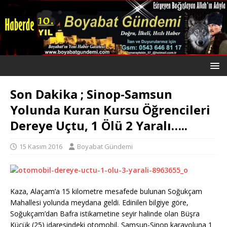
Son Dakika ; Sinop-Samsun
Yolunda Kuran Kursu Öğrencileri
Dereye Uçtu, 1 Ölü 2 Yaralı…..
15 Kasım 2016
Boyabat Gündemi
Kaza, Alaçam’a 15 kilometre mesafede bulunan Soğukçam
Mahallesi yolunda meydana geldi. Edinilen bilgiye göre,
Soğukçam’dan Bafra istikametine seyir halinde olan Büşra
Küçük (25) idaresindeki otomobil, Samsun-Sinop karayoluna 1