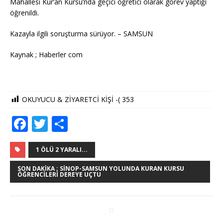
Mahallesi Kur’an Kursu’nda geçici öğretici olarak görev yaptığı
öğrenildi.
Kazayla ilgili soruşturma sürüyor. – SAMSUN
Kaynak ; Haberler com
OKUYUCU & ZİYARETCİ KİŞİ -(
353
F
T
S
a
w
h
c
it
ar
1 ÖLÜ 2 YARALI...
e
te
e
SON DAKIKA ; SINOP-SAMSUN YOLUNDA KURAN KURSU
ÖĞRENCILERI DEREYE UÇTU
b
r
o
o