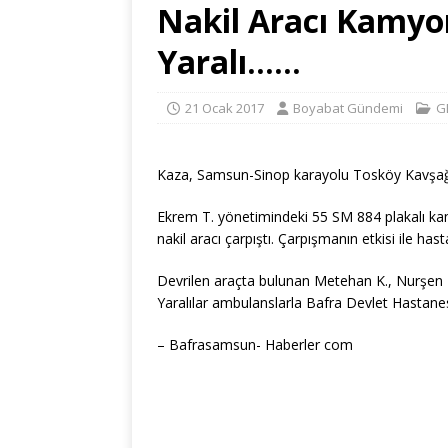
Nakil Aracı Kamyon
Yaralı……
21 Ocak 2017
Boyabat Gündemi
G
Kaza, Samsun-Sinop karayolu Tosköy Kavşağ
Ekrem T. yönetimindeki 55 SM 884 plakalı ka
nakil aracı çarpıştı. Çarpışmanın etkisi ile has
Devrilen araçta bulunan Metehan K., Nurşen K
Yaralılar ambulanslarla Bafra Devlet Hastanesi’
– Bafrasamsun- Haberler com