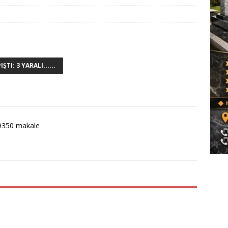
I: 3 YARALI......
9350 makale