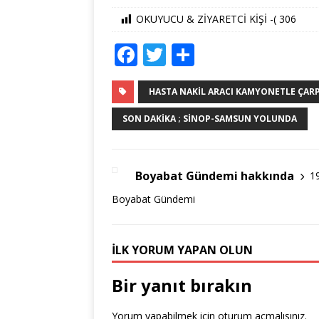
OKUYUCU & ZİYARETCİ KİŞİ -(
306
F
T
S
a
w
h
c
it
ar
HASTA NAKIL ARACI KAMYONETLE ÇARPIŞT
e
te
e
SON DAKIKA ; SINOP-SAMSUN YOLUNDA
b
r
o
Boyabat Gündemi hakkında
1
o
Boyabat Gündemi
k
İLK YORUM YAPAN OLUN
Bir yanıt bırakın
Yorum yapabilmek için
oturum açmalısınız
.