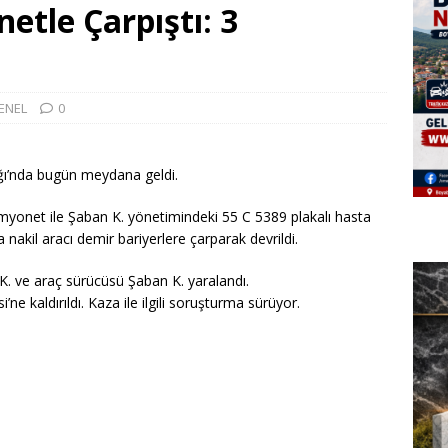
etle Çarpıştı: 3
ENEL
0
ı’nda bugün meydana geldi.
myonet ile Şaban K. yönetimindeki 55 C 5389 plakalı hasta
ta nakil aracı demir bariyerlere çarparak devrildi.
. ve araç sürücüsü Şaban K. yaralandı.
ne kaldırıldı. Kaza ile ilgili soruşturma sürüyor.