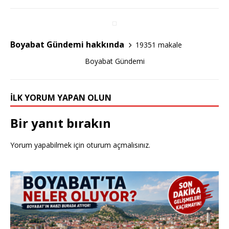
b
r
o
o
Boyabat Gündemi hakkında
19351 makale
k
Boyabat Gündemi
İLK YORUM YAPAN OLUN
Bir yanıt bırakın
Yorum yapabilmek için
oturum açmalısınız
.