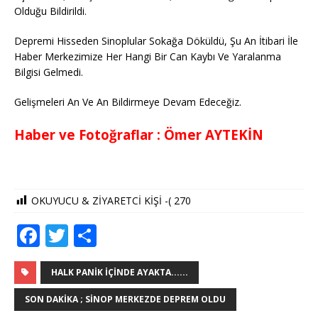
Olduğu Bildirildi.
Depremi Hisseden Sinoplular Sokağa Döküldü, Şu An İtibari İle
Haber Merkezimize Her Hangi Bir Can Kaybı Ve Yaralanma
Bilgisi Gelmedi.
Gelişmeleri An Ve An Bildirmeye Devam Edeceğiz.
Haber ve Fotoğraflar : Ömer AYTEKİN
OKUYUCU & ZİYARETCİ KİŞİ -(
270
F
T
S
a
w
h
c
it
ar
HALK PANIK İÇINDE AYAKTA......
e
te
e
SON DAKIKA ; SINOP MERKEZDE DEPREM OLDU