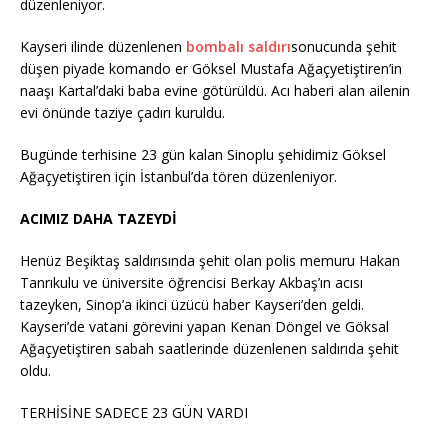
düzenleniyor.
Kayseri ilinde düzenlenen
bombalı saldırı
sonucunda şehit
düşen piyade komando er Göksel Mustafa Ağaçyetiştiren’in
naaşı Kartal’daki baba evine götürüldü. Acı haberi alan ailenin
evi önünde taziye çadırı kuruldu.
Bugünde terhisine 23 gün kalan Sinoplu şehidimiz Göksel
Ağaçyetiştiren için İstanbul’da tören düzenleniyor.
ACIMIZ DAHA TAZEYDİ
Henüz Beşiktaş saldırısında şehit olan polis memuru Hakan
Tanrıkulu ve üniversite öğrencisi Berkay Akbaş’ın acısı
tazeyken, Sinop’a ikinci üzücü haber Kayseri’den geldi.
Kayseri’de vatani görevini yapan Kenan Döngel ve Göksal
Ağaçyetiştiren sabah saatlerinde düzenlenen saldırıda şehit
oldu.
TERHİSİNE SADECE 23 GÜN VARDI