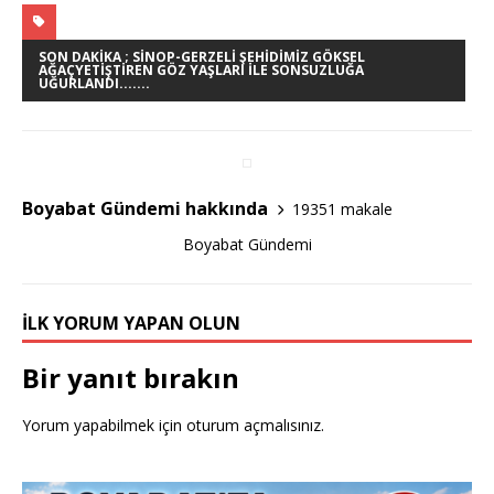
c
it
ar
e
te
e
SON DAKIKA ; SINOP-GERZELI ŞEHIDIMIZ GÖKSEL
AĞAÇYETIŞTIREN GÖZ YAŞLARI İLE SONSUZLUĞA
UĞURLANDI.......
b
r
o
o
k
Boyabat Gündemi hakkında
19351 makale
Boyabat Gündemi
İLK YORUM YAPAN OLUN
Bir yanıt bırakın
Yorum yapabilmek için
oturum açmalısınız
.