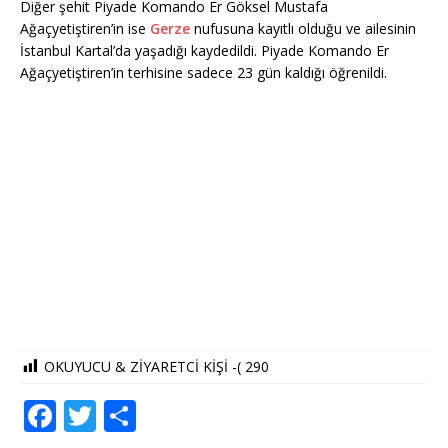
Diğer şehit Piyade Komando Er Göksel Mustafa
Ağaçyetiştiren’in ise
Gerze
nufusuna kayıtlı olduğu ve ailesinin
İstanbul Kartal’da yaşadığı kaydedildi. Piyade Komando Er
Ağaçyetiştiren’in terhisine sadece 23 gün kaldığı öğrenildi.
OKUYUCU & ZİYARETCİ KİŞİ -(
290
F
T
S
a
w
h