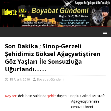
Son Dakika ; Sinop-Gerzeli
Şehidimiz Göksel Ağaçyetiştiren
Göz Yaşları İle Sonsuzluğa
Uğurlandı…….
18 Aralık 2016
Boyabat Gündemi
Kayseri
’deki hain saldırıda
şehit
düşen Sinoplu Göksel Mustafa
Ağaçyetiştiren’nin
cenaze töreni