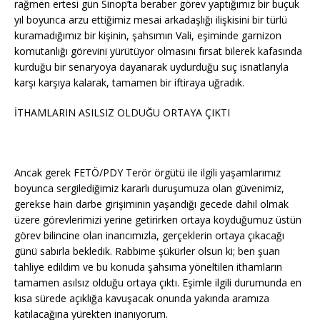
rağmen ertesi gün Sinop’ta beraber görev yaptığımız bir buçuk
yıl boyunca arzu ettiğimiz mesai arkadaşlığı ilişkisini bir türlü
kuramadığımız bir kişinin, şahsımın Vali, eşiminde garnizon
komutanlığı görevini yürütüyor olmasını fırsat bilerek kafasında
kurduğu bir senaryoya dayanarak uydurduğu suç isnatlarıyla
karşı karşıya kalarak, tamamen bir iftiraya uğradık.
İTHAMLARIN ASILSIZ OLDUĞU ORTAYA ÇIKTI
Ancak gerek FETÖ/PDY Terör örgütü ile ilgili yaşamlarımız
boyunca sergilediğimiz kararlı duruşumuza olan güvenimiz,
gerekse hain darbe girişiminin yaşandığı gecede dahil olmak
üzere görevlerimizi yerine getirirken ortaya koyduğumuz üstün
görev bilincine olan inancımızla, gerçeklerin ortaya çıkacağı
günü sabırla bekledik. Rabbime şükürler olsun ki; ben şuan
tahliye edildim ve bu konuda şahsıma yöneltilen ithamların
tamamen asılsız olduğu ortaya çıktı. Eşimle ilgili durumunda en
kısa sürede açıklığa kavuşacak onunda yakında aramıza
katılacağına yürekten inanıyorum.