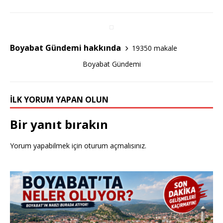
b
r
o
o
Boyabat Gündemi hakkında
19350 makale
k
Boyabat Gündemi
İLK YORUM YAPAN OLUN
Bir yanıt bırakın
Yorum yapabilmek için
oturum açmalısınız
.