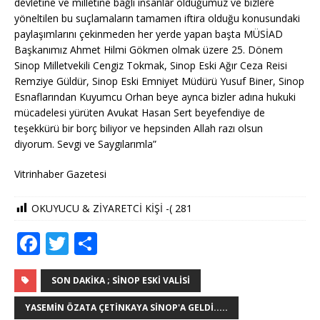
devletine ve milletine bağlı insanlar olduğumuz ve bizlere
yöneltilen bu suçlamaların tamamen iftira olduğu konusundaki
paylaşımlarını çekinmeden her yerde yapan başta MÜSİAD
Başkanımız Ahmet Hilmi Gökmen olmak üzere 25. Dönem
Sinop Milletvekili Cengiz Tokmak, Sinop Eski Ağır Ceza Reisi
Remziye Güldür, Sinop Eski Emniyet Müdürü Yusuf Biner, Sinop
Esnaflarından Kuyumcu Orhan beye aynca bizler adına hukuki
mücadelesi yürüten Avukat Hasan Sert beyefendiye de
teşekkürü bir borç biliyor ve hepsinden Allah razı olsun
diyorum. Sevgi ve Saygılarımla”
Vitrinhaber Gazetesi
OKUYUCU & ZİYARETCİ KİŞİ -(
281
F
T
S
a
w
h
c
it
ar
SON DAKIKA ; SINOP ESKI VALISI
e
te
e
YASEMIN ÖZATA ÇETINKAYA SINOP'A GELDI.....