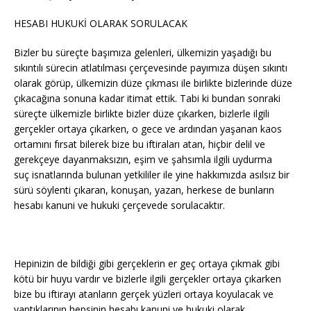
HESABI HUKUKİ OLARAK SORULACAK
Bizler bu süreçte başımıza gelenleri, ülkemizin yaşadığı bu
sıkıntılı sürecin atlatılması çerçevesinde payımıza düşen sıkıntı
olarak görüp, ülkemizin düze çıkması ile birlikte bizlerinde düze
çıkacağına sonuna kadar itimat ettik. Tabi ki bundan sonraki
süreçte ülkemizle birlikte bizler düze çıkarken, bizlerle ilgili
gerçekler ortaya çıkarken, o gece ve ardından yaşanan kaos
ortamını fırsat bilerek bize bu iftiraları atan, hiçbir delil ve
gerekçeye dayanmaksızın, eşim ve şahsımla ilgili uydurma
suç isnatlarında bulunan yetkililer ile yine hakkımızda asılsız bir
sürü söylenti çıkaran, konuşan, yazan, herkese de bunların
hesabı kanuni ve hukuki çerçevede sorulacaktır.
Hepinizin de bildiği gibi gerçeklerin er geç ortaya çıkmak gibi
kötü bir huyu vardır ve bizlerle ilgili gerçekler ortaya çıkarken
bize bu iftirayı atanların gerçek yüzleri ortaya koyulacak ve
yaptıklarının hepsinin hesabı kanuni ve hukuki olarak