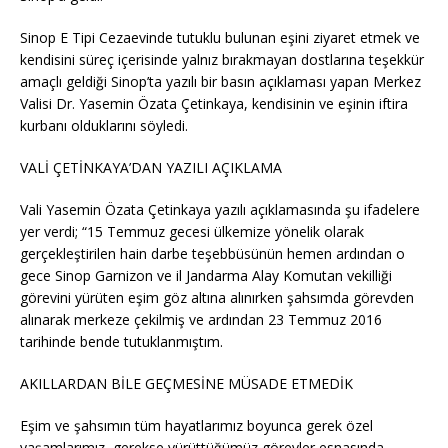
Sinop E Tipi Cezaevinde tutuklu bulunan eşini ziyaret etmek ve
kendisini süreç içerisinde yalnız bırakmayan dostlarına teşekkür
amaçlı geldiği Sinop’ta yazılı bir basın açıklaması yapan Merkez
Valisi Dr. Yasemin Özata Çetinkaya, kendisinin ve eşinin iftira
kurbanı olduklarını söyledi.
VALİ ÇETİNKAYA’DAN YAZILI AÇIKLAMA
Vali Yasemin Özata Çetinkaya yazılı açıklamasında şu ifadelere
yer verdi; “15 Temmuz gecesi ülkemize yönelik olarak
gerçekleştirilen hain darbe teşebbüsünün hemen ardından o
gece Sinop Garnizon ve il Jandarma Alay Komutan vekilliği
görevini yürüten eşim göz altına alınırken şahsımda görevden
alınarak merkeze çekilmiş ve ardından 23 Temmuz 2016
tarihinde bende tutuklanmıştım.
AKILLARDAN BİLE GEÇMESİNE MÜSADE ETMEDİK
Eşim ve şahsımın tüm hayatlarımız boyunca gerek özel
yaşamlarımız, gerekse yürüttüğümüz görevler esnasında