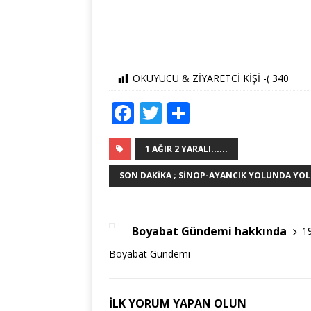
OKUYUCU & ZİYARETCİ KİŞİ -(
340
F
T
S
a
w
h
c
it
ar
1 AĞIR 2 YARALI......
e
te
e
SON DAKIKA ; SINOP-AYANCIK YOLUNDA YO
b
r
o
Boyabat Gündemi hakkında
1
o
Boyabat Gündemi
k
İLK YORUM YAPAN OLUN