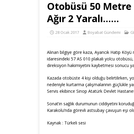
Otobüsü 50 Metre 
Ağır 2 Yaralı……
28 Ocak 2017
Boyabat Gündemi
G
Alınan bilgiye göre kaza, Ayancık Hatip Köyü
idaresindeki 57 AS 010 plakalı yolcu otobüsü
direksiyon hakimiyetini kaybetmesi sonucu y
Kazada otobüste 4 kişi olduğu belirtilirken, yo
nedeniyle kurtarma çalışmalarının güçlükle ya
Servis ekibince Sinop Atatürk Devlet Hastanesi’
Sonat’ın sağlık durumunun ciddiyetini koruduğu
Karakolu’nda görevli astsubay çavuşun eşi ol
Kaynak : Türkeli sesi