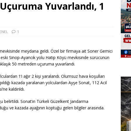
Uçuruma Yuvarlandı, 1
ENEL
1
 mevkisinde meydana geldi. Özel bir firmaya ait Soner Gemici
, eski Sinop-Ayancık yolu Hatip Köyü mevkisinde sürücünün
aklaşık 50 metreden uçuruma yuvarlandı.
lculardan 1’i ağır 2 kişi yaralandı. Olumsuz hava koşulları
pıldığı kazada yaralanan yolculardan Ayşe Sonat, 112 Acil
ne kaldırıldı.
 belirtildi. Sonat’ın Türkeli Güzelkent Jandarma
duğu ve kazada ayağının koptuğu gelen bilgiler arasında.