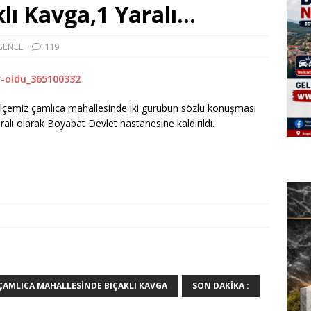
lı Kavga,1 Yaralı…
GENEL
119
lçemiz çamlıca mahallesinde iki gurubun sözlü konuşması
aralı olarak Boyabat Devlet hastanesine kaldırıldı.
ÇAMLICA MAHALLESINDE BIÇAKLI KAVGA
SON DAKIKA :