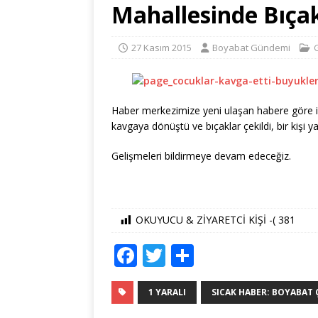
Mahallesinde Bıçak
27 Kasım 2015
Boyabat Gündemi
Haber merkezimize yeni ulaşan habere göre i
kavgaya dönüştü ve bıçaklar çekildi, bir kişi y
Gelişmeleri bildirmeye devam edeceğiz.
OKUYUCU & ZİYARETCİ KİŞİ -(
381
F
T
S
a
w
h
c
it
ar
1 YARALI
SICAK HABER: BOYABAT 