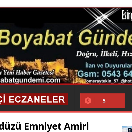
5
ydüzü Emniyet Amiri