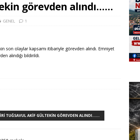
tekin görevden alındı……
GENEL
1
n son olaylar kapsamı itibariyle görevden alındı. Emniyet
en alındığı bildirildi.
RI TUĞSAVUL AKIF GÜLTEKIN GÖREVDEN ALINDI......