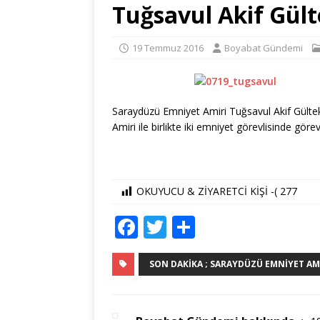
Tuğsavul Akif Gül
19 Temmuz 2016
Boyabat Gündemi
Saraydüzü Emniyet Amiri Tuğsavul Akif Gülteki
Amiri ile birlikte iki emniyet görevlisinde görevd
OKUYUCU & ZİYARETCİ KİŞİ -(
277
F
T
S
a
w
h
c
it
ar
SON DAKIKA ; SARAYDÜZÜ EMNIYET AMI
e
te
e
b
r