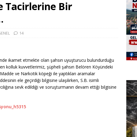
Tacirlerine Bir
.
GENEL
14
öyünde ikamet etmekte olan şahsın uyuşturucu bulundurduğu
iren kolluk kuvvetlerimiz, şüpheli şahsın Belören Köyündeki
Madde ve Narkotik köpeği ile yaptıkları aramalar
esinin ele geçirdiği bilgisine ulaşılırken, S.B. isimli
lığına sevk edildiği ve soruşturmanın devam ettiği bilgisine