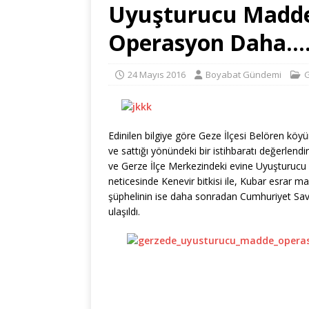
Uyuşturucu Madde 
Operasyon Daha….
24 Mayıs 2016
Boyabat Gündemi
Edinilen bilgiye göre Geze İlçesi Belören k
ve sattığı yönündeki bir istihbaratı değerlend
ve Gerze İlçe Merkezindeki evine Uyuşturucu 
neticesinde Kenevir bitkisi ile, Kubar esrar madd
şüphelinin ise daha sonradan Cumhuriyet Savcı
ulaşıldı.