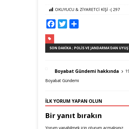
OKUYUCU & ZİYARETCİ KİŞİ -(
297
F
T
S
a
w
h
c
it
ar
e
te
e
SON DAKIKA ; POLIS VE JANDARMA'DAN UYUŞ
b
r
o
Boyabat Gündemi hakkında
1
o
Boyabat Gündemi
k
İLK YORUM YAPAN OLUN
Bir yanıt bırakın
Yorum yapabilmek için
oturum açmalısınız
.