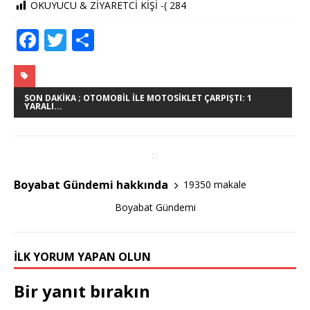
OKUYUCU & ZİYARETCİ KİŞİ -(
284
F
T
S
a
w
h
c
it
ar
e
te
e
SON DAKIKA ; OTOMOBIL ILE MOTOSIKLET ÇARPIŞTI: 1
YARALI...
b
r
o
o
Boyabat Gündemi hakkında
19350 makale
k
Boyabat Gündemi
İLK YORUM YAPAN OLUN
Bir yanıt bırakın