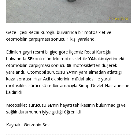
Geze İlçesi Recai Kuroğlu bulvarında bir motosiklet ve
otomobilin çarpışması sonucu 1 kişi yaralandı.
Edinilen gayri resmi bilgiye göre İlçemiz Recai Kuroğlu
bulvarında
SE
kontrolündeki motosiklet ile
YA
hakimiyetindeki
otomobilin çarpışması sonucu
SE
motosikletten düşerek
yaralandı. Otomobil sürücüsü YA’nın yara almadan atlattığı
kaza sonrası Hızır Acil ekiplerinin müdahalesi ile yaralı
motosiklet sürücüsü tedbir amacıyla Sinop Devlet Hastanesine
kaldırıldı.
Motosiklet sürücüsü
SE
‘nin hayati tehlikesinin bulunmadığı ve
sağlık durumunun iyiye gittiği öğrenildi.
Kaynak : Gerzenin Sesi