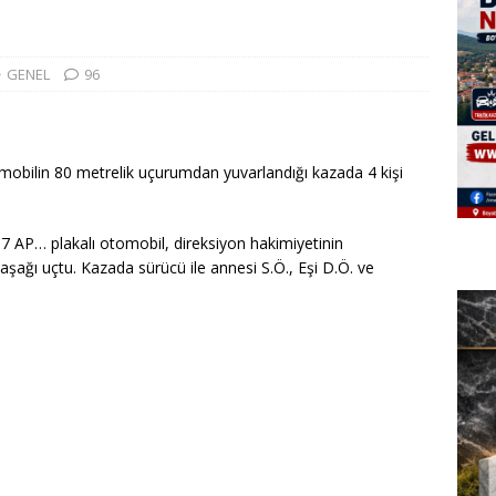
GENEL
96
omobilin 80 metrelik uçurumdan yuvarlandığı kazada 4 kişi
 57 AP… plakalı otomobil, direksiyon hakimiyetinin
ağı uçtu. Kazada sürücü ile annesi S.Ö., Eşi D.Ö. ve