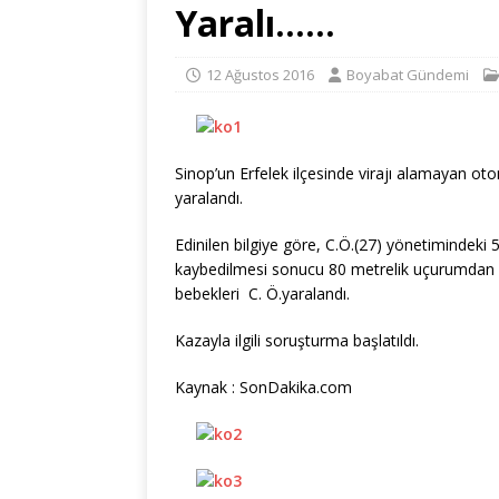
Yaralı……
12 Ağustos 2016
Boyabat Gündemi
Sinop’un Erfelek ilçesinde virajı alamayan ot
yaralandı.
Edinilen bilgiye göre, C.Ö.(27) yönetimindeki
kaybedilmesi sonucu 80 metrelik uçurumdan aş
bebekleri C. Ö.yaralandı.
Kazayla ilgili soruşturma başlatıldı.
Kaynak : SonDakika.com