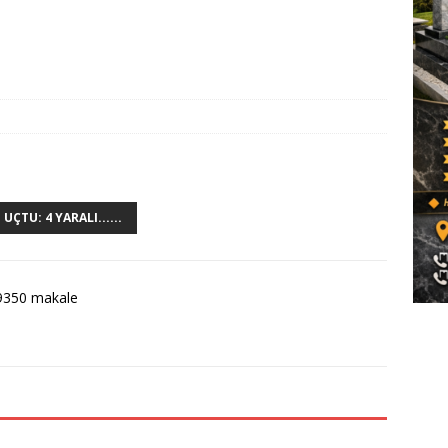
ÇTU: 4 YARALI......
9350 makale