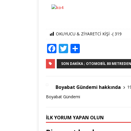
OKUYUCU & ZİYARETCİ KİŞİ -(
319
F
T
S
a
w
h
c
it
ar
SON DAKIKA ; OTOMOBIL 80 METREDEN U
e
te
e
b
r
Boyabat Gündemi hakkında
1
o
Boyabat Gündemi
o
k
İLK YORUM YAPAN OLUN