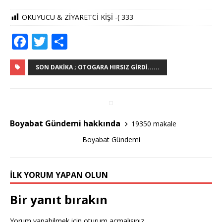
OKUYUCU & ZİYARETCİ KİŞİ -(
333
F
T
S
a
w
h
c
it
ar
SON DAKIKA ; OTOGARA HIRSIZ GIRDI......
e
te
e
b
r
o
Boyabat Gündemi hakkında
19350 makale
o
Boyabat Gündemi
k
İLK YORUM YAPAN OLUN
Bir yanıt bırakın
Yorum yapabilmek için
oturum açmalısınız
.