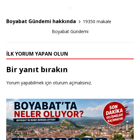
o
o
k
Boyabat Gündemi hakkında
19350 makale
Boyabat Gündemi
İLK YORUM YAPAN OLUN
Bir yanıt bırakın
Yorum yapabilmek için
oturum açmalısınız
.