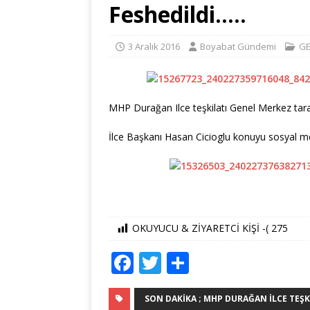
Feshedildi…..
3 Aralık 2016
Boyabat Gündemi
GE
MHP Durağan Ilce teşkilatı Genel Merkez tara
İlce Başkanı Hasan Cicioglu konuyu sosyal 
OKUYUCU & ZİYARETCİ KİŞİ -(
275
F
T
S
a
w
h
c
it
ar
SON DAKIKA ; MHP DURAĞAN İLCE TEŞKI