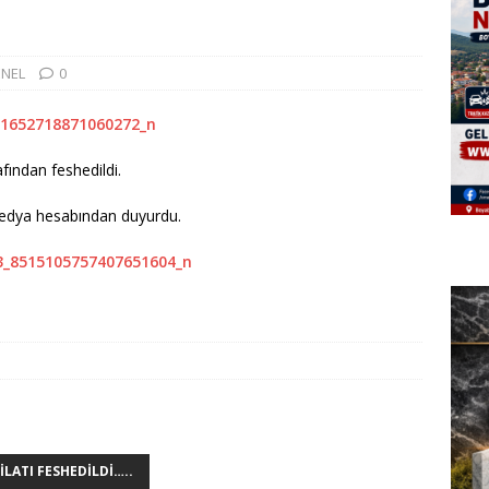
NEL
0
fından feshedildi.
medya hesabından duyurdu.
LATI FESHEDILDI…..