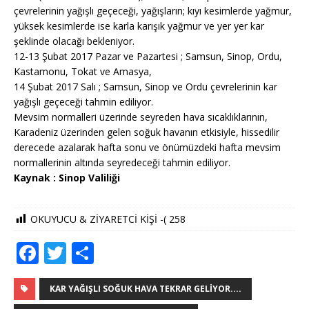
çevrelerinin yağışlı geçeceği, yağışların; kıyı kesimlerde yağmur,
yüksek kesimlerde ise karla karışık yağmur ve yer yer kar
şeklinde olacağı bekleniyor.
12-13 Şubat 2017 Pazar ve Pazartesi ; Samsun, Sinop, Ordu,
Kastamonu, Tokat ve Amasya,
14 Şubat 2017 Salı ; Samsun, Sinop ve Ordu çevrelerinin kar
yağışlı geçeceği tahmin ediliyor.
Mevsim normalleri üzerinde seyreden hava sıcaklıklarının,
Karadeniz üzerinden gelen soğuk havanın etkisiyle, hissedilir
derecede azalarak hafta sonu ve önümüzdeki hafta mevsim
normallerinin altında seyredeceği tahmin ediliyor.
Kaynak : Sinop Valiliği
OKUYUCU & ZİYARETCİ KİŞİ -(
258
F
T
S
a
w
h
c
it
ar
KAR YAĞIŞLI SOĞUK HAVA TEKRAR GELIYOR....