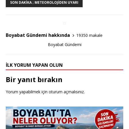
e
te
e
SON DAKIKA ; METEOROLOJIDEN UYARI
b
r
o
o
Boyabat Gündemi hakkında
19350 makale
k
Boyabat Gündemi
İLK YORUM YAPAN OLUN
Bir yanıt bırakın
Yorum yapabilmek için
oturum açmalısınız
.