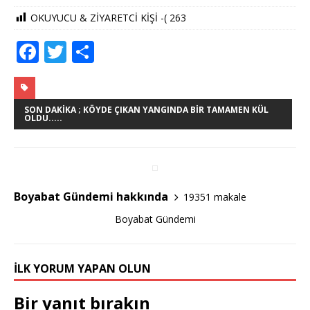
OKUYUCU & ZİYARETCİ KİŞİ -(
263
F
T
S
a
w
h
c
it
ar
e
te
e
SON DAKIKA ; KÖYDE ÇIKAN YANGINDA BIR TAMAMEN KÜL
OLDU.....
b
r
o
o
Boyabat Gündemi hakkında
19351 makale
k
Boyabat Gündemi
İLK YORUM YAPAN OLUN
Bir yanıt bırakın