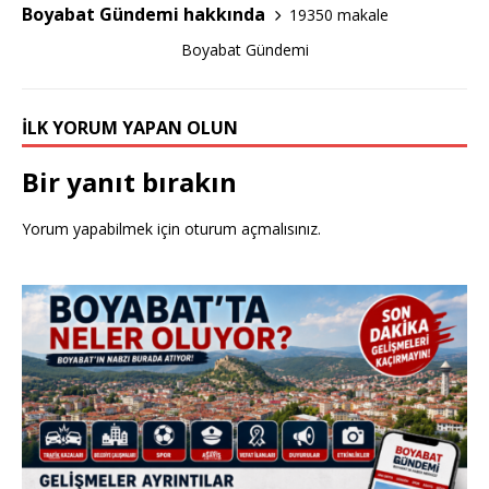
o
Boyabat Gündemi hakkında
19350 makale
o
Boyabat Gündemi
k
İLK YORUM YAPAN OLUN
Bir yanıt bırakın
Yorum yapabilmek için
oturum açmalısınız
.