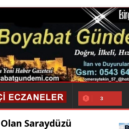
3
p Olan Saraydüzü