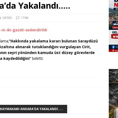
’da Yakalandı…..
GENEL
1748
klama;
“Hakkında yakalama kararı bulunan Saraydüzü
ltına alınarak tutuklandığını vurgulayan Cirit,
anın seyri yönünden kamuda üst düzey görevlerde
a kaydedildiğini”
belirtti.
 KAYMAKAMI ANKARA'DA YAKALANDI.....