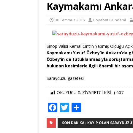
Kaymakamı Ankara
30 Temmuz 2016
Boyabat Gündemi
Sinop Valisi Kemal Cirit’in Yapmış Olduğu Açı
Kaymakamı Yusuf Özbey’in Ankara’da göza
Özbey’in de tutuklanmasıyla soruşturm
bulunan kesimlerle ilgili önemli bir aşam
Saraydüzü gazetesi
OKUYUCU & ZİYARETCİ KİŞİ -(
607
F
T
S
a
w
h
c
it
ar
SON DAKIKA ; KAYIP OLAN SARAYDÜZÜ