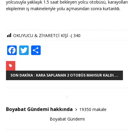
yolcusuyla yaklaşık 1.5 saat bekleyen yolcu otobüsü, karayolları
ekiplerinin iş makineleriyle yolu açmasından sonra kurtarıldı.
OKUYUCU & ZİYARETCİ KİŞİ -(
340
F
T
S
a
w
h
c
it
ar
e
te
e
SON DAKIKA : KARA SAPLANAN 2 OTOBÜS MAHSUR KALDI....
b
r
o
o
Boyabat Gündemi hakkında
19350 makale
k
Boyabat Gündemi