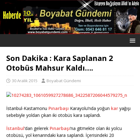
Son Dakika : Kara Saplanan 2
Otobüs Mahsur Kaldı….
30 Aralık 2015
Boyabat Gündemi
İstanbul-Kastamonu
Pınarbaşı
Karayolu’nda yoğun
kar
yağışı
sebebiyle yoldan çıkan iki otobüs kara saplandı.
İstanbul
‘dan gelerek
Pınarbaşı
‘na gitmekte olan iki yolcu
otobüsü, yol kenarındaki kara saplandı. İçerisindeki 20