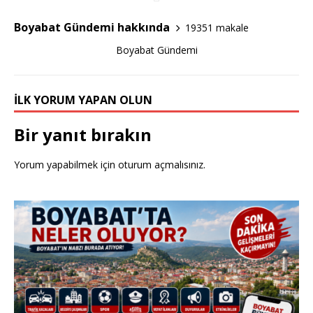
b
r
o
Boyabat Gündemi hakkında
19351 makale
o
Boyabat Gündemi
k
İLK YORUM YAPAN OLUN
Bir yanıt bırakın
Yorum yapabilmek için
oturum açmalısınız
.