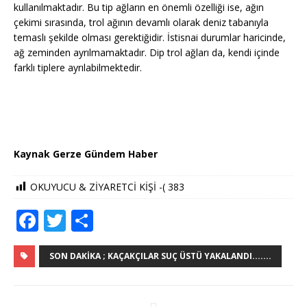
kullanılmaktadır. Bu tip ağların en önemli özelliği ise, ağın
çekimi sırasında, trol ağının devamlı olarak deniz tabanıyla
temaslı şekilde olması gerektiğidir. İstisnai durumlar haricinde,
ağ zeminden ayrılmamaktadır. Dip trol ağları da, kendi içinde
farklı tiplere ayrılabilmektedir.
Kaynak Gerze Gündem Haber
OKUYUCU & ZİYARETCİ KİŞİ -(
383
F
T
S
a
w
h
c
it
ar
SON DAKIKA ; KAÇAKÇILAR SUÇ ÜSTÜ YAKALANDI.......
e
te
e