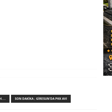
....
SON DAKIKA ; GIRESUN'DA PKK AVI