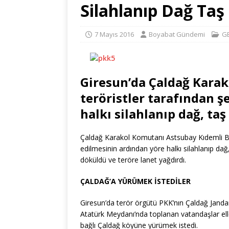
Silahlanıp Dağ Taş
7 Mayıs 2016
Boyabat Gündemi
G
Giresun’da Çaldağ Karak
teröristler tarafından ş
halkı silahlanıp dağ, taş 
Çaldağ Karakol Komutanı Astsubay Kıdemli Başç
edilmesinin ardından yöre halkı silahlanıp dağ
döküldü ve teröre lanet yağdırdı.
ÇALDAĞ’A YÜRÜMEK İSTEDİLER
Giresun’da terör örgütü PKK’nın Çaldağ Jandar
Atatürk Meydanı’nda toplanan vatandaşlar eller
bağlı Çaldağ köyüne yürümek istedi.