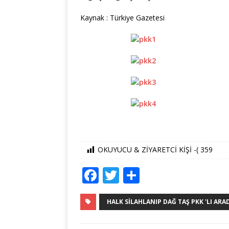
Kaynak : Türkiye Gazetesi
OKUYUCU & ZİYARETCİ KİŞİ -(
359
F
T
S
a
w
h
c
it
ar
HALK SILAHLANIP DAĞ TAŞ PKK 'LI ARADI
e
te
e