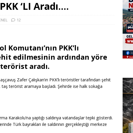
 PKK ‘LI Aradı….
ENEL
12
ol Komutanı’nın PKK’lı
ehit edilmesinin ardından yöre
terörist aradı.
avuş Zafer Çalışkan’ın PKK’lı teröristler tarafından şehit
, taş terörist aramaya başladı. Şehirde ise halk sokağa
ma Karakolu’na yaptığı saldırıya vatandaşlar tepki gösterdi.
inde Türk bayrakları ile saldırının gerçekleştiği merkeze