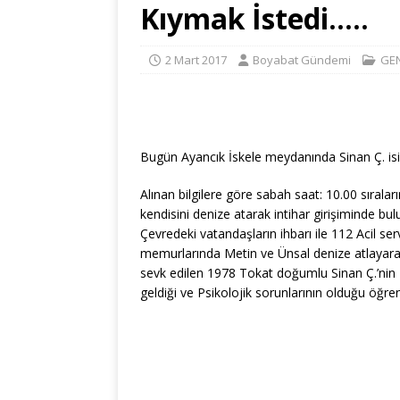
Kıymak İstedi…..
2 Mart 2017
Boyabat Gündemi
GE
Bugün Ayancık İskele meydanında Sinan Ç. isiml
Alınan bilgilere göre sabah saat: 10.00 sıra
kendisini denize atarak intihar girişiminde bul
Çevredeki vatandaşların ihbarı ile 112 Acil ser
memurlarında Metin ve Ünsal denize atlayarak
sevk edilen 1978 Tokat doğumlu Sinan Ç.’nin 
geldiği ve Psikolojik sorunlarının olduğu öğreni