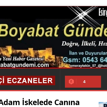
4
 Adam İskelede Canına