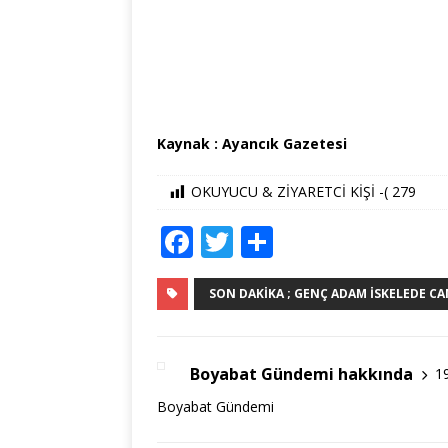
Kaynak : Ayancık Gazetesi
OKUYUCU & ZİYARETCİ KİŞİ -(
279
F
T
S
a
w
h
c
it
ar
SON DAKIKA ; GENÇ ADAM İSKELEDE CAN
e
te
e
b
r
Boyabat Gündemi hakkında
1
o
Boyabat Gündemi
o