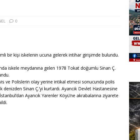
NEL
0
i bir kişi iskelenin ucuna gelerek intihar girişimde bulundu.
larında iskele meydanına gelen 1978 Tokat doğumlu Sinan Ç.
undu.
vis ve Polislerin olay yerine intikal etmesi sonucunda polis
 denizden Sinan Ç.’yi kurtardı. Ayancık Devlet Hastanesine
İstanbul’dan Ayancık Yarenler Köyü’ne akrabalarına ziyarete
ldi.