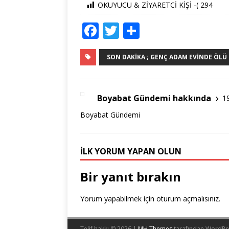
OKUYUCU & ZİYARETCİ KİŞİ -(
294
F
T
S
a
w
h
c
it
ar
SON DAKIKA ; GENÇ ADAM EVINDE ÖLÜ 
e
te
e
b
r
Boyabat Gündemi hakkında
1
o
Boyabat Gündemi
o
k
İLK YORUM YAPAN OLUN
Bir yanıt bırakın
Yorum yapabilmek için
oturum açmalısınız
.
Telif hakkı © 2026 |
MH Themes
tarafından WordPr