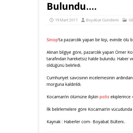
Bulundu….
19 Mart 2017
Boyabat Gündemi
G
Sinop
‘ta pazarcılık yapan bir kişi, evinde ölü 
Alınan bilgiye göre, pazarcılık yapan Ömer Ko
tarafından hareketsiz halde bulundu. Haber ve
öldüğünü belirledi.
Cumhuriyet savcısının incelemesinin ardında
morguna kaldırıldı.
Kocaman’ın ölümüne ilişkin
polis
ekiplerince 
İlk belirlemelere göre Kocaman’ın vücudunda ke
Kaynak : Haberler com- Boyabat Bülteni..