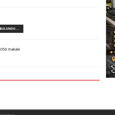
BULUNDU....
9350 makale
ess teması