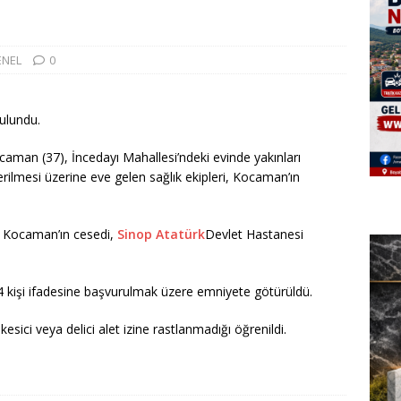
ENEL
0
bulundu.
caman (37), İncedayı Mahallesi’ndeki evinde yakınları
rilmesi üzerine eve gelen sağlık ekipleri, Kocaman’ın
n Kocaman’ın cesedi,
Sinop
Atatürk
Devlet Hastanesi
4 kişi ifadesine başvurulmak üzere emniyete götürüldü.
sici veya delici alet izine rastlanmadığı öğrenildi.