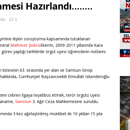
mesi Hazırlandı……..
NEL
0
işimine ilişkin soruşturma kapsamında tutuklanan
neral
Mehmet Şükrü
Eken’in, 2009-2011 yıllarında Kara
rev yaptığı tarihlerde örgüt üyesi öğrencilerin notlarını
 listesinin 63. sırasında yer alan ve Samsun-Sinop
hakkında, Cumhuriyet Başsavcıvekili Emrullah İskenderoğlu
zeni cebren ilgaya teşebbüs etmek, terör örgütü üyesi
dianame,
Samsun
3. Ağır Ceza Mahkemesine sunuldu.
ında 3 kez ağırlaştırılmış müebbet ile 10 yıldan 15 yıla