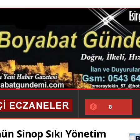
8
nün Sinop Sıkı Yönetim