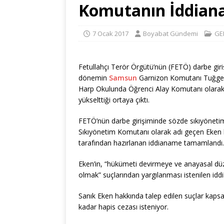
Komutanın İddiana
7 Ocak 2017
Boyabat Gündemi
GE
Fetullahçı Terör Örgütü’nün (FETÖ) darbe gir
dönemin
Samsun
Garnizon Komutanı Tuğge
Harp Okulunda Öğrenci Alay Komutanı olarak gö
yükselttiği ortaya çıktı.
FETÖ’nün darbe girişiminde sözde sıkıyönetim
Sıkıyönetim Komutanı olarak adı geçen Eken 
tarafından hazırlanan iddianame tamamlandı.
Eken’in, “hükümeti devirmeye ve anayasal dü
olmak” suçlarından yargılanması istenilen id
Sanık Eken hakkında talep edilen suçlar kapsam
kadar hapis cezası isteniyor.