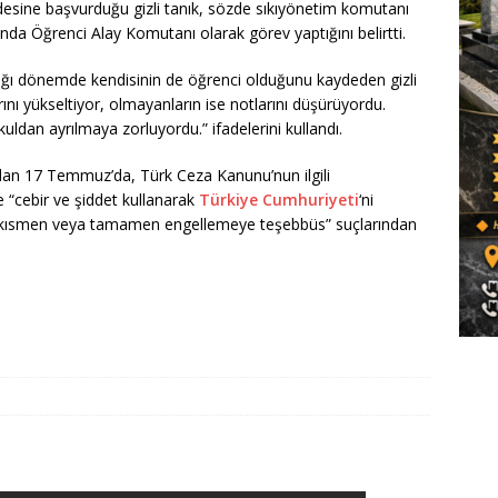
esine başvurduğu gizli tanık, sözde sıkıyönetim komutanı
nda Öğrenci Alay Komutanı olarak görev yaptığını belirtti.
ığı dönemde kendisinin de öğrenci olduğunu kaydeden gizli
rını yükseltiyor, olmayanların ise notlarını düşürüyordu.
uldan ayrılmaya zorluyordu.” ifadelerini kullandı.
ndan 17 Temmuz’da, Türk Ceza Kanunu’nun ilgili
 “cebir ve şiddet kullanarak
Türkiye Cumhuriyeti
‘ni
ı kısmen veya tamamen engellemeye teşebbüs” suçlarından