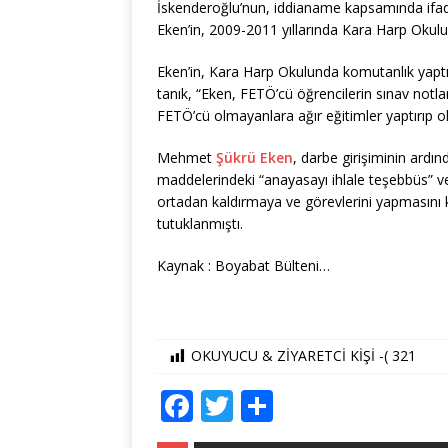
İskenderoğlu’nun, iddianame kapsamında ifad
Eken’in, 2009-2011 yıllarında Kara Harp Okulu
Eken’in, Kara Harp Okulunda komutanlık yapt
tanık, “Eken, FETÖ’cü öğrencilerin sınav notla
FETÖ’cü olmayanlara ağır eğitimler yaptırıp ok
Mehmet
Şükrü Eken
, darbe girişiminin ardı
maddelerindeki “anayasayı ihlale teşebbüs” ve
ortadan kaldırmaya ve görevlerini yapmasın
tutuklanmıştı.
Kaynak : Boyabat Bülteni…
OKUYUCU & ZİYARETCİ KİŞİ -(
321
F
T
S
a
w
h