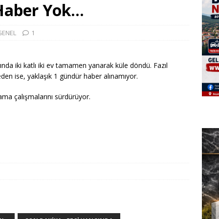
 Haber Yok…
GENEL
1
da iki katlı iki ev tamamen yanarak küle döndü. Fazıl
leden ise, yaklaşık 1 gündür haber alınamıyor.
ama çalışmalarını sürdürüyor.