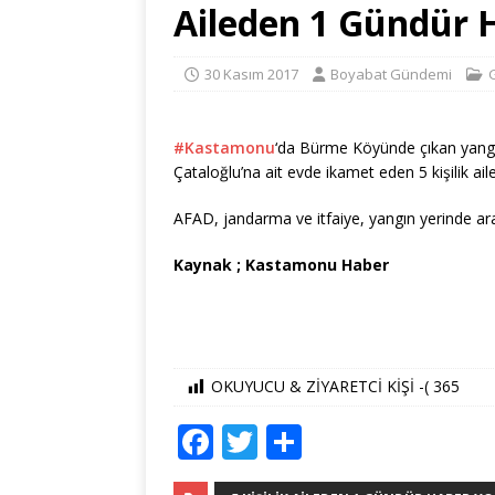
Aileden 1 Gündür
30 Kasım 2017
Boyabat Gündemi
#
Kastamonu
‘da Bürme Köyünde çıkan yangın
Çataloğlu’na ait evde ikamet eden 5 kişilik ai
AFAD, jandarma ve itfaiye, yangın yerinde ar
Kaynak ; Kastamonu Haber
OKUYUCU & ZİYARETCİ KİŞİ -(
365
F
T
S
a
w
h