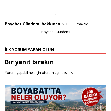
b
r
o
o
Boyabat Gündemi hakkında
19350 makale
k
Boyabat Gündemi
İLK YORUM YAPAN OLUN
Bir yanıt bırakın
Yorum yapabilmek için
oturum açmalısınız
.