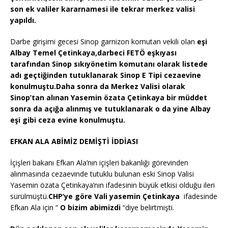
son ek valiler kararnamesi ile tekrar merkez valisi
yapıldı.
Darbe girişimi gecesi Sinop garnizon komutan vekili olan
eşi
Albay Temel Çetinkaya,darbeci FETÖ eşkıyası
tarafından Sinop sıkıyönetim komutanı olarak listede
adı geçtiğinden tutuklanarak Sinop E Tipi cezaevine
konulmuştu.Daha sonra da Merkez Valisi olarak
Sinop’tan alınan Yasemin özata Çetinkaya bir müddet
sonra da açığa alınmış ve tutuklanarak o da yine Albay
eşi gibi ceza evine konulmuştu.
EFKAN ALA ABİMİZ DEMİŞTİ İDDİASI
İçişleri bakanı Efkan Ala’nın içişleri bakanlığı görevinden
alınmasında cezaevinde tutuklu bulunan eski Sinop Valisi
Yasemin özata Çetinkaya’nın ifadesinin büyük etkisi olduğu ileri
sürülmüştü.
CHP’ye göre Vali yasemin Çetinkaya
ifadesinde
Efkan Ala için “
O bizim abimizdi
“diye belirtmişti.