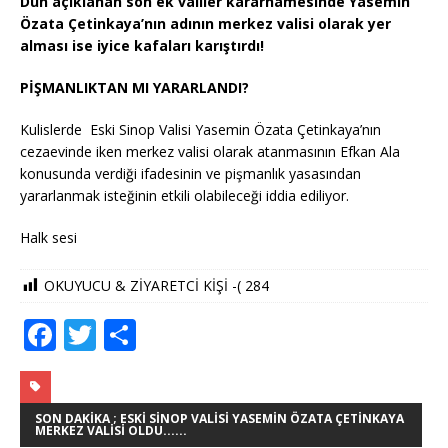
Dün açıklanan son ek valiler kararnamesinde Yasemin
Özata Çetinkaya’nın adının merkez valisi olarak yer
alması ise iyice kafaları karıştırdı!
PİŞMANLIKTAN MI YARARLANDI?
Kulislerde Eski Sinop Valisi Yasemin Özata Çetinkaya’nın
cezaevinde iken merkez valisi olarak atanmasının Efkan Ala
konusunda verdiği ifadesinin ve pişmanlık yasasından
yararlanmak isteğinin etkili olabileceği iddia ediliyor.
Halk sesi
OKUYUCU & ZİYARETCİ KİŞİ -(
284
F
T
S
a
w
h
c
it
ar
e
te
e
SON DAKIKA ; ESKI SINOP VALISI YASEMIN ÖZATA ÇETINKAYA
MERKEZ VALISI OLDU......