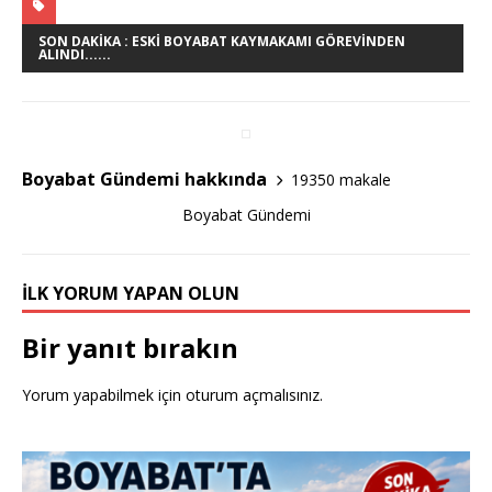
c
it
ar
e
te
e
SON DAKIKA : ESKI BOYABAT KAYMAKAMI GÖREVINDEN
ALINDI......
b
r
o
o
Boyabat Gündemi hakkında
19350 makale
k
Boyabat Gündemi
İLK YORUM YAPAN OLUN
Bir yanıt bırakın
Yorum yapabilmek için
oturum açmalısınız
.