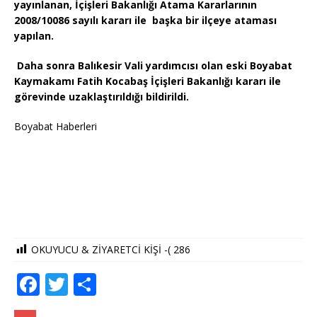
yayınlanan, İçişleri Bakanlığı Atama Kararlarının
2008/10086 sayılı kararı ile başka bir ilçeye ataması
yapılan.
Daha sonra Balıkesir Vali yardımcısı olan eski Boyabat
Kaymakamı Fatih Kocabaş İçişleri Bakanlığı kararı ile
görevinde uzaklaştırıldığı bildirildi.
Boyabat Haberleri
OKUYUCU & ZİYARETCİ KİŞİ -(
286
F
T
S
a
w
h