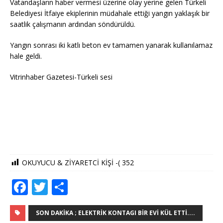
Vatandaşların haber vermesi üzerine olay yerine gelen Türkeli
Belediyesi İtfaiye ekiplerinin müdahale ettiği yangın yaklaşık bir
saatlik çalışmanın ardından söndürüldü.
Yangın sonrası iki katlı beton ev tamamen yanarak kullanılamaz
hale geldi.
Vitrinhaber Gazetesi-Türkeli sesi
OKUYUCU & ZİYARETCİ KİŞİ -(
352
F
T
S
a
w
h
c
it
ar
SON DAKIKA ; ELEKTRIK KONTAGI BIR EVI KÜL ETTI....