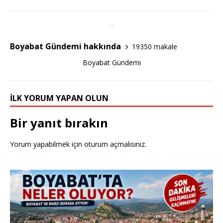
e
te
e
b
r
o
Boyabat Gündemi hakkında
19350 makale
o
Boyabat Gündemi
k
İLK YORUM YAPAN OLUN
Bir yanıt bırakın
Yorum yapabilmek için
oturum açmalısınız
.