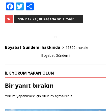
F
T
S
a
w
h
c
it
ar
SON DAKIKA ; DURAĞANA DOLU YAĞDI....
e
te
e
b
r
o
Boyabat Gündemi hakkında
19350 makale
o
Boyabat Gündemi
k
İLK YORUM YAPAN OLUN
Bir yanıt bırakın
Yorum yapabilmek için
oturum açmalısınız
.