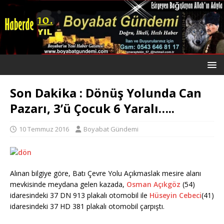
Son Dakika : Dönüş Yolunda Can
Pazarı, 3’ü Çocuk 6 Yaralı…..
10 Temmuz 2016
Boyabat Gündemi
Alınan bilgiye göre, Batı Çevre Yolu Açıkmaslak mesire alanı
mevkisinde meydana gelen kazada,
Osman Açıkgöz
(54)
idaresindeki 37 DN 913 plakalı otomobil ile
Hüseyin Cebeci
(41)
idaresindeki 37 HD 381 plakalı otomobil çarpıştı.