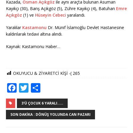
Kazada,
Osman Açıkgöz
ile aynı araçta bulunan Asuman
Kayıkçı (30), Barış Açıkgöz (5), Zühre Kayıkçı (4), Batuhan
Emre
Açıkgöz
(1) ve
Hüseyin Cebeci
yaralandı.
Yaralılar
Kastamonu
Dr. Münif İslamoğlu Devlet Hastanesine
kaldırılarak tedavi altına alındı.
Kaynak: Kastamonu Haber…
OKUYUCU & ZİYARETCİ KİŞİ -(
265
F
T
S
a
w
h
c
it
ar
3'Ü ÇOCUK 6 YARALI.....
e
te
e
SON DAKIKA : DÖNÜŞ YOLUNDA CAN PAZARI
b
r