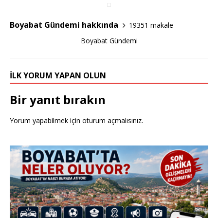
o
o
Boyabat Gündemi hakkında
19351 makale
k
Boyabat Gündemi
İLK YORUM YAPAN OLUN
Bir yanıt bırakın
Yorum yapabilmek için
oturum açmalısınız
.