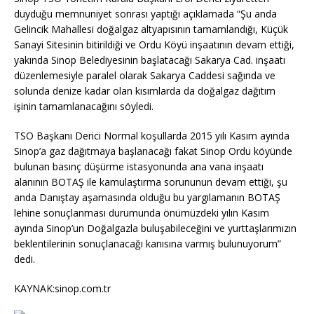
duyduğu memnuniyet sonrası yaptığı açıklamada “Şu anda
Gelincik Mahallesi doğalgaz altyapısının tamamlandığı, Küçük
Sanayi Sitesinin bitirildiği ve Ordu Köyü inşaatının devam ettiği,
yakında Sinop Belediyesinin başlatacağı Sakarya Cad. inşaatı
düzenlemesiyle paralel olarak Sakarya Caddesi sağında ve
solunda denize kadar olan kısımlarda da doğalgaz dağıtım
işinin tamamlanacağını söyledi.
TSO Başkanı Derici Normal koşullarda 2015 yılı Kasım ayında
Sinop’a gaz dağıtmaya başlanacağı fakat Sinop Ordu köyünde
bulunan basınç düşürme istasyonunda ana vana inşaatı
alanının BOTAŞ ile kamulaştırma sorununun devam ettiği, şu
anda Danıştay aşamasında olduğu bu yargılamanın BOTAŞ
lehine sonuçlanması durumunda önümüzdeki yılın Kasım
ayında Sinop’un Doğalgazla buluşabileceğini ve yurttaşlarımızın
beklentilerinin sonuçlanacağı kanısına varmış bulunuyorum”
dedi.
KAYNAK:sinop.com.tr