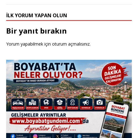
k
İLK YORUM YAPAN OLUN
Bir yanıt bırakın
Yorum yapabilmek için
oturum açmalısınız
.