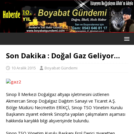
Son Dakika : Doğal Gaz Geliyor…
10 Aralık 2015
Boyabat Gündemi
Sinop İl Merkezi Doğalgaz altyapı işletmesini üstlenen
Akmercan Sinop Doğalgaz Dağıtım Sanayi ve Ticaret A.Ş.
Bölge Müdürü Necmettin ERİKÇİ, Sinop TSO Yönetim Kurulu
Başkanını ziyaret ederek Sinop’ta yapılan çalışmaların aşaması
hakkında karşılıklı bilgi alışverişinde bulundu.
Sinop TSO Yönetim Kurulu Başkanı Erol Derici ziyaretten