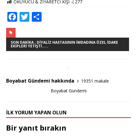
OKUYUCU & ZİYARETCİ KİŞİ -(
277
F
T
S
a
w
h
c
it
ar
e
te
e
SON DAKIKA ; DIYALIZ HASTASININ İMDADINA ÖZEL İDARE
EKIPLERI YETIŞTI.....
b
r
o
o
Boyabat Gündemi hakkında
19351 makale
k
Boyabat Gündemi
İLK YORUM YAPAN OLUN
Bir yanıt bırakın