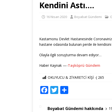
Kendini Astı….
16 Nisan 2020
Boyabat Gündemi
G
Kastamonu Devlet Hastanesinde Coronavirüs n
hastane odasında bulunan perde ile kendisini
Olayla ilgili soruşturma devam ediyor…
Haber Kaynak —-
Taşköprü Gündem
OKUYUCU & ZİYARETCİ KİŞİ -(
265
F
T
S
a
w
h
c
it
ar
Boyabat Gündemi hakkında
1