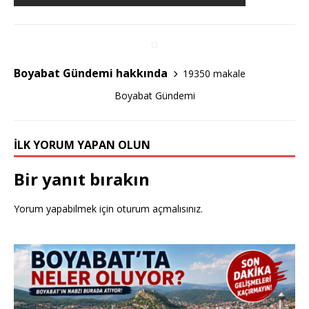
b
r
o
o
Boyabat Gündemi hakkında
19350 makale
k
Boyabat Gündemi
İLK YORUM YAPAN OLUN
Bir yanıt bırakın
Yorum yapabilmek için
oturum açmalısınız
.