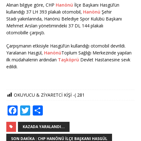
Alınan bilgiye göre, CHP
Hanönü
İlçe Başkanı Hasgül’ün
kullandığı 37 LH 393 plakalı otomobil,
Hanönü
Şehir
Stadı yakınlarında, Hanönü Belediye Spor Kulübü Başkanı
Mehmet Arslan yönetimindeki 37 DL 144 plakalı
otomobille çarpıştı.
Çarpışmanın etkisiyle Hasgül’ün kullandığı otomobil devrildi.
Yaralanan Hasgül,
Hanönü
Toplum Sağlığı Merkezinde yapılan
ilk müdahalenin ardından
Taşköprü
Devlet Hastanesine sevk
edildi.
OKUYUCU & ZİYARETCİ KİŞİ -(
281
F
T
S
a
w
h
c
it
ar
KAZADA YARALANDI...
e
te
e
SON DAKIKA : CHP HANÖNÜ İLÇE BAŞKANI HASGÜL