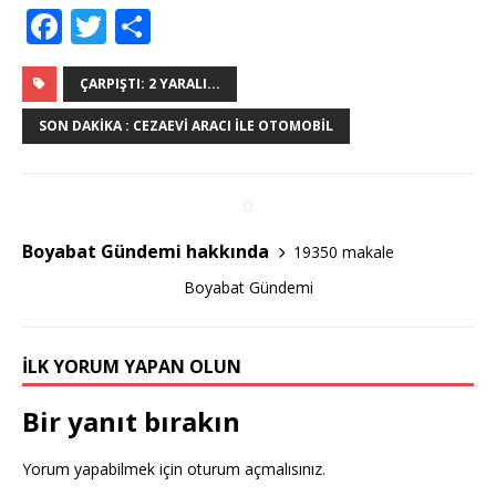
F
T
S
a
w
h
c
it
ar
ÇARPIŞTI: 2 YARALI...
e
te
e
SON DAKIKA : CEZAEVI ARACI ILE OTOMOBIL
b
r
o
o
Boyabat Gündemi hakkında
19350 makale
k
Boyabat Gündemi
İLK YORUM YAPAN OLUN
Bir yanıt bırakın
Yorum yapabilmek için
oturum açmalısınız
.