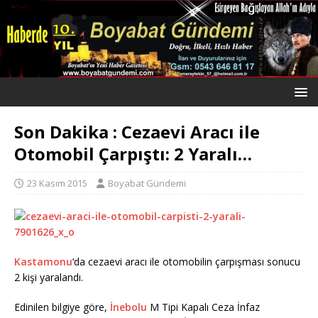
Son Dakika : Cezaevi Aracı ile
Otomobil Çarpıştı: 2 Yaralı…
23 Kasım 2015
Boyabat Gündemi
Kastamonu
‘da cezaevi aracı ile otomobilin çarpışması sonucu
2 kişi yaralandı.
Edinilen bilgiye göre,
İnebolu
M Tipi Kapalı Ceza İnfaz