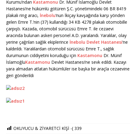
Kurumu’ndan
Kastamonu
Dr. Münif İslamoğlu Devlet
Hastanesi’ne hükümlü götüren Ş.C. yönetimindeki 06 BR 8419
plakalı ring aracı,
İnebolu
‘nun İkiçay kavşağında karşı yönden
gelen Emre T.’nin (37) kullandığı 34 KB 4278 plakalı otomobille
çarpıştı. Kazada, otomobil sürücüsü Emre T. ile cezaevi
aracında bulunan askeri personel A.D. yaralandı. Yaralılar, olay
yerine çağrılan sağlık ekiplerince
İnebolu Devlet Hastanesi
‘ne
kaldırıldı. Yaralılardan otomobil sürücüsü Emre T., sağlık
durumunun ciddiyetini koruduğu için
Kastamonu
Dr. Münif
İslamoğlu
Kastamonu
Devlet Hastanesi’ne sevk edildi. Kazayı
yara almadan atlatan hükümlüler ise başka bir araçla cezaevine
geri gönderildi
OKUYUCU & ZİYARETCİ KİŞİ -(
339