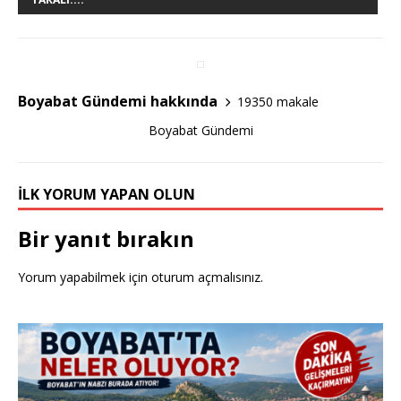
b
r
o
o
Boyabat Gündemi hakkında
19350 makale
k
Boyabat Gündemi
İLK YORUM YAPAN OLUN
Bir yanıt bırakın
Yorum yapabilmek için
oturum açmalısınız
.