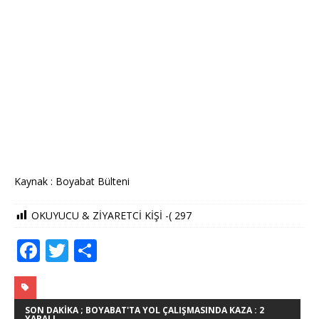
Kaynak : Boyabat Bülteni
OKUYUCU & ZİYARETCİ KİŞİ -(
297
F
T
S
a
w
h
c
it
ar
e
te
e
SON DAKIKA ; BOYABAT'TA YOL ÇALIŞMASINDA KAZA : 2
YARALI....