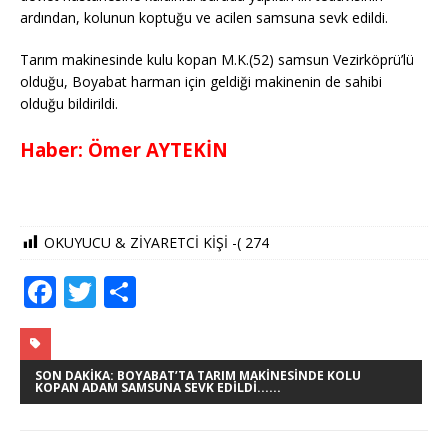
ardından, kolunun koptuğu ve acilen samsuna sevk edildi.
Tarım makinesinde kulu kopan M.K.(52) samsun Vezirköprü’lü
olduğu, Boyabat harman için geldiği makinenin de sahibi
olduğu bildirildi.
Haber: Ömer AYTEKİN
OKUYUCU & ZİYARETCİ KİŞİ -(
274
F
T
S
a
w
h
c
it
ar
e
te
e
SON DAKIKA: BOYABAT’TA TARIM MAKINESINDE KOLU
KOPAN ADAM SAMSUNA SEVK EDILDI......
b
r