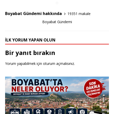
o
o
Boyabat Gündemi hakkında
19351 makale
k
Boyabat Gündemi
İLK YORUM YAPAN OLUN
Bir yanıt bırakın
Yorum yapabilmek için
oturum açmalısınız
.