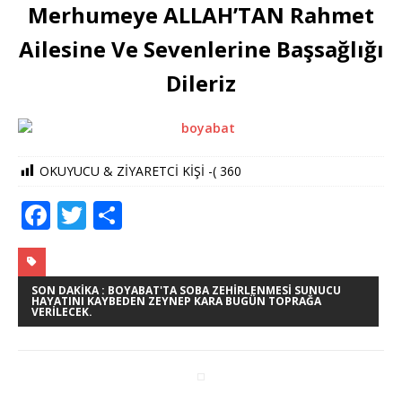
Merhumeye ALLAH’TAN Rahmet
Ailesine Ve Sevenlerine Başsağlığı
Dileriz
OKUYUCU & ZİYARETCİ KİŞİ -(
360
F
T
S
a
w
h
c
it
ar
e
te
e
SON DAKIKA : BOYABAT'TA SOBA ZEHIRLENMESI SUNUCU
HAYATINI KAYBEDEN ZEYNEP KARA BUGÜN TOPRAĞA
VERILECEK.
b
r
o
o