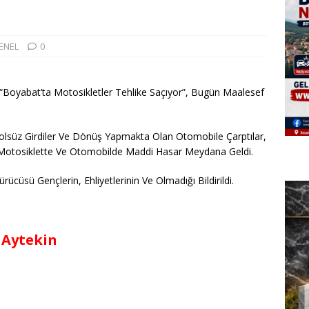
ENEL
0
Boyabat’ta Motosikletler Tehlike Saçıyor”, Bugün Maalesef
rolsüz Girdiler Ve Dönüş Yapmakta Olan Otomobile Çarptılar,
otosiklette Ve Otomobilde Maddi Hasar Meydana Geldi.
cüsü Gençlerin, Ehliyetlerinin Ve Olmadığı Bildirildi.
 Aytekin