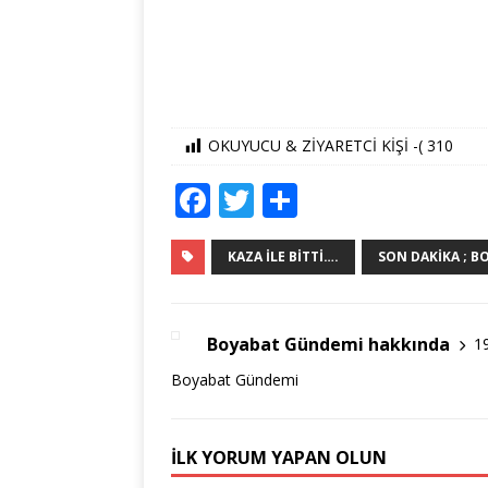
OKUYUCU & ZİYARETCİ KİŞİ -(
310
F
T
S
a
w
h
c
it
ar
KAZA İLE BITTI….
SON DAKIKA ; 
e
te
e
b
r
Boyabat Gündemi hakkında
1
o
Boyabat Gündemi
o
k
İLK YORUM YAPAN OLUN