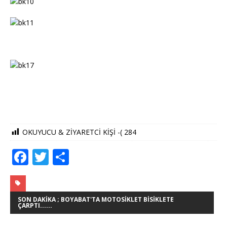
OKUYUCU & ZİYARETCİ KİŞİ -(
284
F
T
S
a
w
h
c
it
ar
e
te
e
SON DAKIKA ; BOYABAT'TA MOTOSIKLET BISIKLETE
ÇARPTI......
b
r