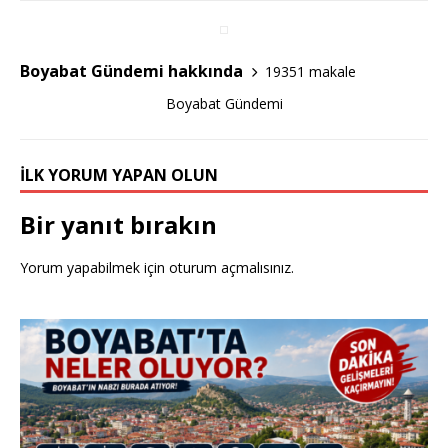
o
o
Boyabat Gündemi hakkında
19351 makale
k
Boyabat Gündemi
İLK YORUM YAPAN OLUN
Bir yanıt bırakın
Yorum yapabilmek için
oturum açmalısınız
.