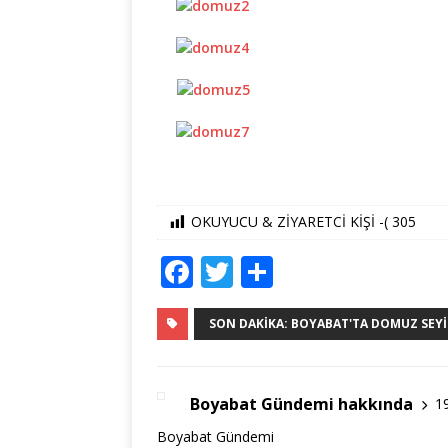
OKUYUCU & ZİYARETCİ KİŞİ -(
305
F
T
S
a
w
h
c
it
ar
SON DAKIKA: BOYABAT'TA DOMUZ SEYI
e
te
e
b
r
Boyabat Gündemi hakkında
1
o
Boyabat Gündemi