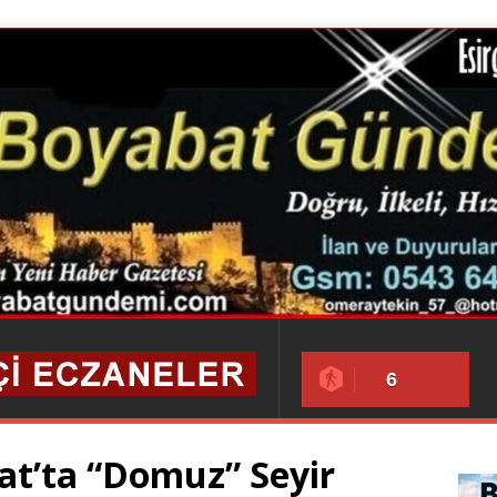
6
at’ta “Domuz” Seyir