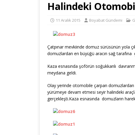
Halindeki Otomobi
11 Aralık 2015
Boyabat Gündemi
G
Çatpınar mevkiinde domuz sürüsünün yola çı
domuzlardan en büyüğü aracın sağ tarafına 
Kaza esnasında şoförün soğukkanlı davranm
meydana geldi.
Olay yerinde otomobile çarpan domuzlardan en
yürümeye devam etmesi seyir halindeki araçla
gerçekleşti.Kaza esnasında domuzların hareke