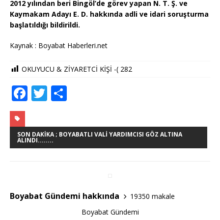
2012 yılından beri Bingöl’de görev yapan N. T. Ş. ve
Kaymakam Adayı E. D. hakkında adli ve idari soruşturma
başlatıldığı bildirildi.
Kaynak : Boyabat Haberleri.net
OKUYUCU & ZİYARETCİ KİŞİ -(
282
F
T
S
a
w
h
c
it
ar
e
te
e
SON DAKIKA ; BOYABATLI VALI YARDIMCISI GÖZ ALTINA
ALINDI........
b
r
o
o
Boyabat Gündemi hakkında
19350 makale
k
Boyabat Gündemi