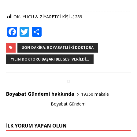
OKUYUCU & ZİYARETCİ KİŞİ -(
289
F
T
S
a
w
h
c
it
ar
SON DAKIKA: BOYABATLI İKI DOKTORA
e
te
e
YILIN DOKTORU BAŞARI BELGESI VERILDI…
b
r
o
o
Boyabat Gündemi hakkında
19350 makale
k
Boyabat Gündemi
İLK YORUM YAPAN OLUN