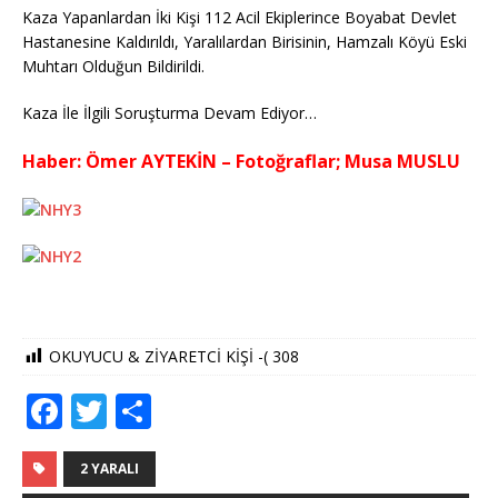
Kaza Yapanlardan İki Kişi 112 Acil Ekiplerince Boyabat Devlet
Hastanesine Kaldırıldı, Yaralılardan Birisinin, Hamzalı Köyü Eski
Muhtarı Olduğun Bildirildi.
Kaza İle İlgili Soruşturma Devam Ediyor…
Haber: Ömer AYTEKİN – Fotoğraflar; Musa MUSLU
OKUYUCU & ZİYARETCİ KİŞİ -(
308
F
T
S
a
w
h
c
it
ar
2 YARALI