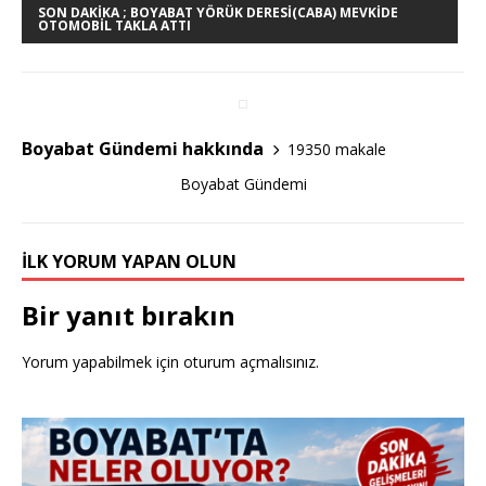
e
te
e
SON DAKIKA ; BOYABAT YÖRÜK DERESI(CABA) MEVKIDE
OTOMOBIL TAKLA ATTI
b
r
o
o
k
Boyabat Gündemi hakkında
19350 makale
Boyabat Gündemi
İLK YORUM YAPAN OLUN
Bir yanıt bırakın
Yorum yapabilmek için
oturum açmalısınız
.