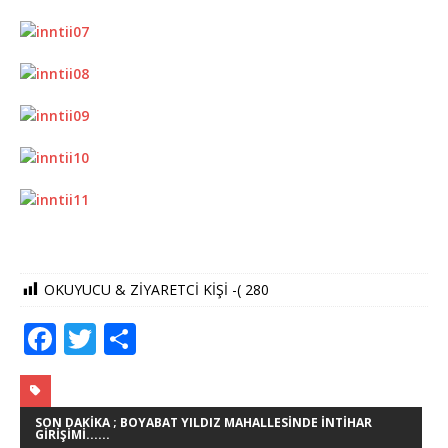
OKUYUCU & ZİYARETCİ KİŞİ -(
280
F
T
S
a
w
h
c
it
ar
e
te
e
SON DAKIKA ; BOYABAT YILDIZ MAHALLESINDE İNTIHAR
GIRIŞIMI......