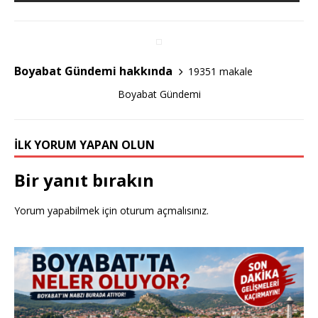
b
r
o
o
Boyabat Gündemi hakkında
19351 makale
k
Boyabat Gündemi
İLK YORUM YAPAN OLUN
Bir yanıt bırakın
Yorum yapabilmek için
oturum açmalısınız
.