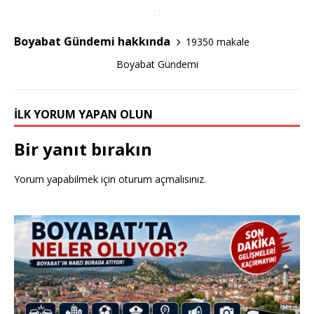
o
o
Boyabat Gündemi hakkında
19350 makale
k
Boyabat Gündemi
İLK YORUM YAPAN OLUN
Bir yanıt bırakın
Yorum yapabilmek için
oturum açmalısınız
.