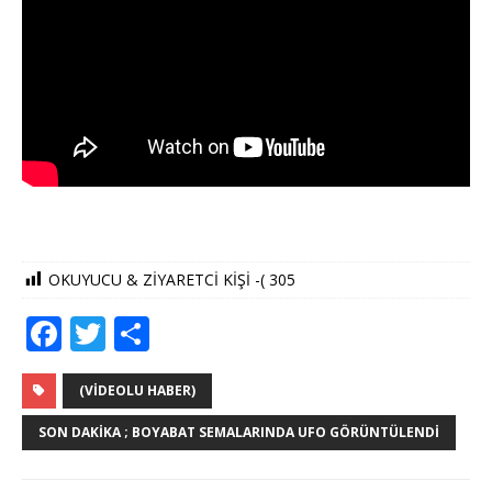
OKUYUCU & ZİYARETCİ KİŞİ -(
305
F
T
S
a
w
h
c
it
ar
(VIDEOLU HABER)
e
te
e
SON DAKIKA ; BOYABAT SEMALARINDA UFO GÖRÜNTÜLENDI
b
r