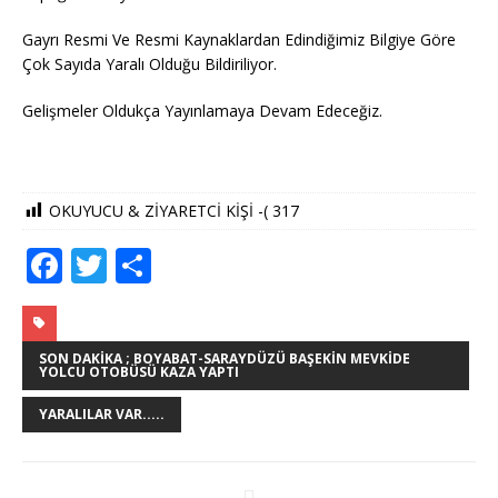
Gayrı Resmi Ve Resmi Kaynaklardan Edindiğimiz Bilgiye Göre
Çok Sayıda Yaralı Olduğu Bildiriliyor.
Gelişmeler Oldukça Yayınlamaya Devam Edeceğiz.
OKUYUCU & ZİYARETCİ KİŞİ -(
317
F
T
S
a
w
h
c
it
ar
e
te
e
SON DAKIKA ; BOYABAT-SARAYDÜZÜ BAŞEKIN MEVKIDE
YOLCU OTOBÜSÜ KAZA YAPTI
b
r
YARALILAR VAR.....
o
o